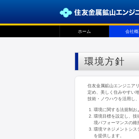
ホーム
会社概
環境方針
住友金属鉱山エンジニア
定め、美しく住みやすい
技術・ノウハウを活用し
環境に関する法規制お
環境目標を設定し、技
境パフォーマンスの維
環境マネジメントシス
を提供します。