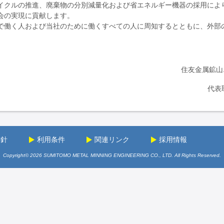
イクルの推進、廃棄物の分別減量化および省エネルギー機器の採用によ
会の実現に貢献します。
で働く人および当社のために働くすべての人に周知するとともに、外部
住友金属鉱山
代
方針
利用条件
関連リンク
採用情報
Copyright© 2026 SUMITOMO METAL MINNING ENGINEERING CO., LTD. All Rights Reserved.