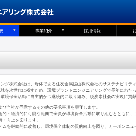
要
事業紹介
採用情報
リング株式会社は、母体である住友金属鉱山株式会社のサステナビリテ
地球を次世代に残すため、環境プラントエンジニアリングで長年にわた
、環境保全活動に自主的かつ継続的に取り組み、脱炭素社会の実現に貢
よび当社が同意するその他の要求事項を順守します。
術的・経済的に可能な範囲で全員が環境保全活動に取り組むとともに、
持・向上を図ります。
テムを継続的に改善し、環境保全体制の質的向上を図り、カーボンニュ