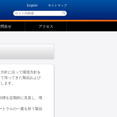
English
サイトマップ
お問合せ
アクセス
ィ方針に沿って環境方針を
って培ってきた製品および
献します。
目標を定期的に見直し、環
ートラルの一翼を担う製品